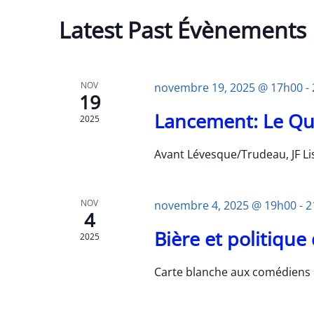
s
i
C
Latest Past Évènements
r
a
l
a
l
NOV
novembre 19, 2025 @ 17h00
-
d
19
e
a
Lancement: Le Québ
2025
t
n
e
Avant Lévesque/Trudeau, JF Li
.
d
a
NOV
novembre 4, 2025 @ 19h00
-
2
r
4
Bière et politiqu
2025
o
f
Carte blanche aux comédiens 
É