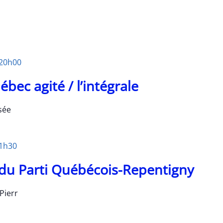
20h00
ec agité / l’intégrale
sée
1h30
e du Parti Québécois-Repentigny
Pierr