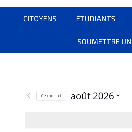
CITOYENS
ÉTUDIANTS
SOUMETTRE UN
août 2026
Ce mois-ci
C
h
o
i